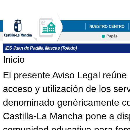
Pa
co
pri
NUESTRO CENTRO
Papás
IES Juan de Padilla, Illescas (Toledo)
Se encuentra usted aquí
Inicio
El presente Aviso Legal reúne 
acceso y utilización de los ser
denominado genéricamente com
Castilla-La Mancha pone a dis
comunidad educativa para fome