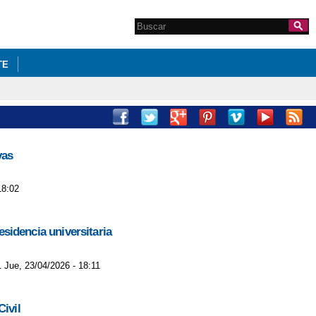
Search this site
Formulario de
búsqueda
TE
vas
18:02
esidencia universitaria
1 Jue, 23/04/2026 - 18:11
ivil