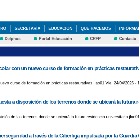
Pasar al
contenido
principal
TRO
SECRETARÍA
EDUCACIÓN
QUÉ HACEMOS
INFÓRMA
Delphos
Portal Educación
CRFP
Contacto
colar con un nuevo curso de formación en prácticas restaurati
uevo curso de formación en prácticas restaurativas jlao01 Vie, 24/04/2026 - 
uesta a disposición de los terrenos donde se ubicará la futura r
ición de los terrenos donde se ubicará la futura residencia universitaria jlao0
erseguridad a través de la Ciberliga impulsada por la Guardia C